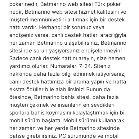
poker nedir, Betmarino web sitesi Türk poker
nedir, Betmarino web sitesi hizmet kalitesini ve
müşteri memnuniyetini artırmak için bir destek
hattı vardır. Herhangi bir sorunuz veya
endişeniz varsa, canlı destek hatları aracılığıyla
her zaman Betmarino ulaşabilirsiniz. Betmarino
sitesinde sorun yaşıyorsanız endişelenmeyin!
Sadece canlı destek hattını arayın, size hemen
yardımcı olurlar. Numaraları 7-24. Siteniz
hakkında daha fazla bilgi edinmek istiyorsanız,
canlı destek hattımıza bir arama yapın ve hatta
ekstra ödüller bile alabilirsiniz! Bunun da
ötesinde, Betmarino bahis sitesi, daha fazla
müşteri çekmek ve insanların en sevdikleri
sporlara bahis koymasını kolaylaştırmak için bir
mobil sürüm başlattı. Mobil sürümü kullanarak
her zaman ve her yerde Betmarino sitesinde
bahse girebilirsiniz. PC sürümünde ve mobil