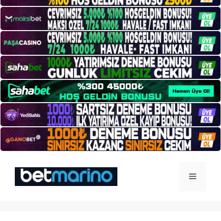
İçeriğe
atla
Menü