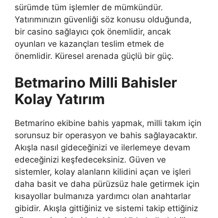
sürümde tüm işlemler de mümkündür.
Yatırımınızın güvenliği söz konusu olduğunda,
bir casino sağlayıcı çok önemlidir, ancak
oyunları ve kazançları teslim etmek de
önemlidir. Küresel arenada güçlü bir güç.
Betmarino Milli Bahisler
Kolay Yatırım
Betmarino ekibine bahis yapmak, milli takım için
sorunsuz bir operasyon ve bahis sağlayacaktır.
Akışla nasıl gideceğinizi ve ilerlemeye devam
edeceğinizi keşfedeceksiniz. Güven ve
sistemler, kolay alanların kilidini açan ve işleri
daha basit ve daha pürüzsüz hale getirmek için
kısayollar bulmanıza yardımcı olan anahtarlar
gibidir. Akışla gittiğiniz ve sistemi takip ettiğiniz