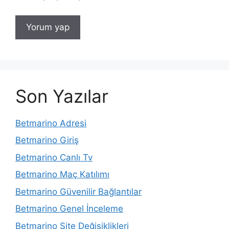
Son Yazılar
Betmarino Adresi
Betmarino Giriş
Betmarino Canlı Tv
Betmarino Maç Katılımı
Betmarino Güvenilir Bağlantılar
Betmarino Genel İnceleme
Betmarino Site Değişiklikleri