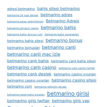
bahis sitesi betmarino
adresi betmarino
betmarino adres
betmarino 24 saat destek
Betmarino Adresi
betmarino adres değişiklikleri
betmarino bahis
betmarino altyapılı casino
betmarino bahis dosyası i̇ste
betmarino bahis seçenekleri
betmarino bonus
betmarino bahis sitesi
betmarino canli
betmarino bonusları
betmarino canli maç izle
betmarino canlı bahis
betmarino canlı bahis sitesi
betmarino canlı casino
betmarino canlı casino twitter
betmarino canlı destek
betmarino casino oyunları
betmarino casino sitesi
betmarino casino oyunları
betmarino com
betmarino gelişmiş altyapı
betmarino girisi
betmarino genel bahis kuralları
betmarino giris twitter
betmarino giris yap