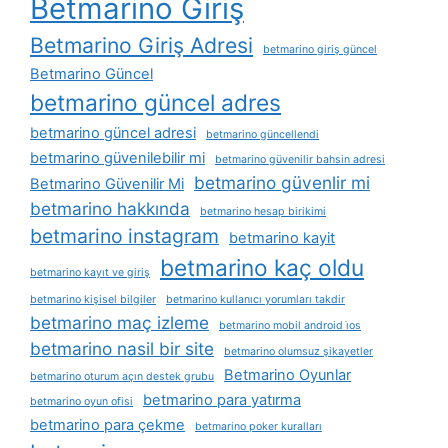
Betmarino Giriş
Betmarino Giriş Adresi
betmarino giriş güncel
Betmarino Güncel
betmarino güncel adres
betmarino güncel adresi
betmarino güncellendi
betmarino güvenilebilir mi
betmarino güvenilir bahsin adresi
betmarino güvenlir mi
Betmarino Güvenilir Mi
betmarino hakkında
betmarino hesap birikimi
betmarino instagram
betmarino kayit
betmarino kaç oldu
betmarino kayıt ve giriş
betmarino kişisel bilgiler
betmarino kullanıcı yorumları takdir
betmarino maç izleme
betmarino mobil android i̇os
betmarino nasil bir site
betmarino olumsuz şikayetler
Betmarino Oyunlar
betmarino oturum açın destek grubu
betmarino para yatırma
betmarino oyun ofisi
betmarino para çekme
betmarino poker kuralları