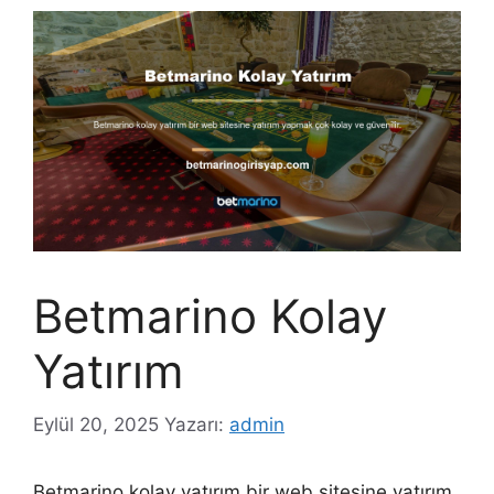
Betmarino Kolay
Yatırım
Eylül 20, 2025
Yazarı:
admin
Betmarino kolay yatırım bir web sitesine yatırım