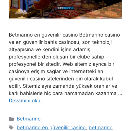
Betmarino en güvenilir casino Betmarino casino
ve en güvenilir bahis casinosu, son teknoloji
altyapısına ve kendini işine adamış
profesyonellerden oluşan bir ekibe sahip
profesyonel bir sitedir. Web sitemiz ayrıca bir
casinoya erişim sağlar ve internetteki en
güvenilir casino sitelerinden biri olarak kabul
edilir. Sitemiz aynı zamanda yüksek oranlar ve
karlı bahislerle hiç para harcamadan kazanma …
Devamını oku…
Kategoriler
Betmarino
Etiketler
betmarino en güvenilir casino
,
betmarino