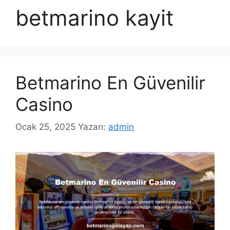
betmarino kayit
Betmarino En Güvenilir
Casino
Ocak 25, 2025
Yazarı:
admin