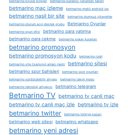
betmarino kişisel bilgiler
betmarino kullanıcı yorumları takdir
betmarino maç izleme
betmarino mobil android i̇os
betmarino nasil bir site
betmarino olumsuz şikayetler
Betmarino Oyunlar
betmarino oturum açın destek grubu
betmarino para yatırma
betmarino oyun ofisi
betmarino para çekme
betmarino poker kuralları
betmarino promosyon
betmarino promosyon kodu
betmarino rulet
betmarino sitesi
betmarino site lisansının amacı nedir
betmarino spor bahisleri
betmarino spor oyunları
betmarino sürdürülebilir altyapı
betmarino takım modu
betmarino telegram
betmarino teknoloji altyapısı
Betmarino TV
betmarino tv canli maç
betmarino tv canli maç izle
betmarino tv izle
betmarino twitter
betmarino türkiye pazarı
betmarino web sitesi
betmarino whatsapp
betmarino yeni adresi