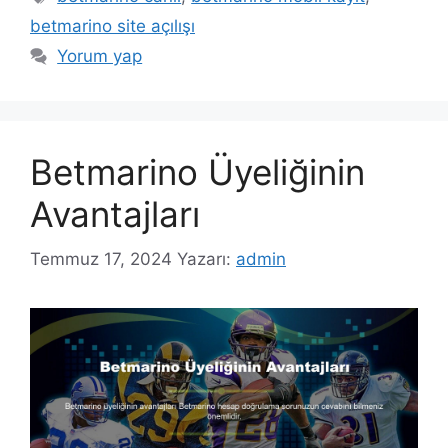
betmarino site açılışı
Yorum yap
Betmarino Üyeliğinin
Avantajları
Temmuz 17, 2024
Yazarı:
admin