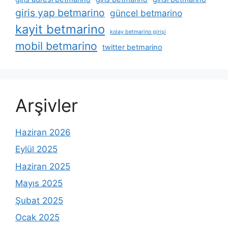
giris yap betmarino
güncel betmarino
kayit betmarino
kolay betmarino girişi
mobil betmarino
twitter betmarino
Arşivler
Haziran 2026
Eylül 2025
Haziran 2025
Mayıs 2025
Şubat 2025
Ocak 2025