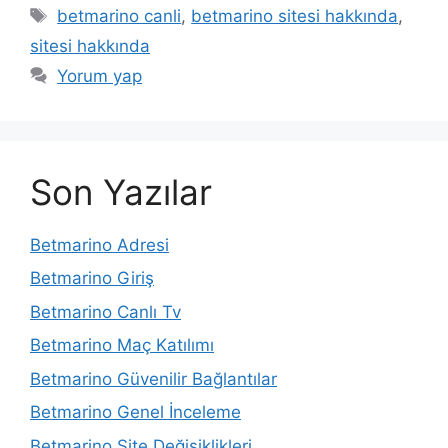
Etiketler
betmarino canli
,
betmarino sitesi hakkında
,
sitesi hakkında
Yorum yap
Son Yazılar
Betmarino Adresi
Betmarino Giriş
Betmarino Canlı Tv
Betmarino Maç Katılımı
Betmarino Güvenilir Bağlantılar
Betmarino Genel İnceleme
Betmarino Site Değişiklikleri