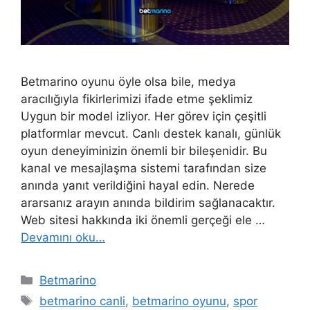
Betmarino oyunu öyle olsa bile, medya
aracılığıyla fikirlerimizi ifade etme şeklimiz
Uygun bir model izliyor. Her görev için çeşitli
platformlar mevcut. Canlı destek kanalı, günlük
oyun deneyiminizin önemli bir bileşenidir. Bu
kanal ve mesajlaşma sistemi tarafından size
anında yanıt verildiğini hayal edin. Nerede
ararsanız arayın anında bildirim sağlanacaktır.
Web sitesi hakkında iki önemli gerçeği ele …
Devamını oku…
Kategoriler
Betmarino
Etiketler
betmarino canli
,
betmarino oyunu
,
spor