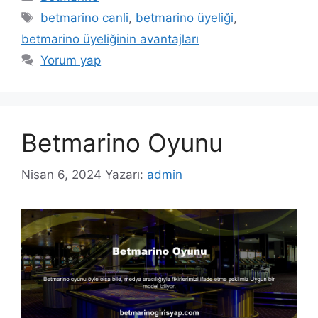
Etiketler
betmarino canli
,
betmarino üyeliği
,
betmarino üyeliğinin avantajları
Yorum yap
Betmarino Oyunu
Nisan 6, 2024
Yazarı:
admin