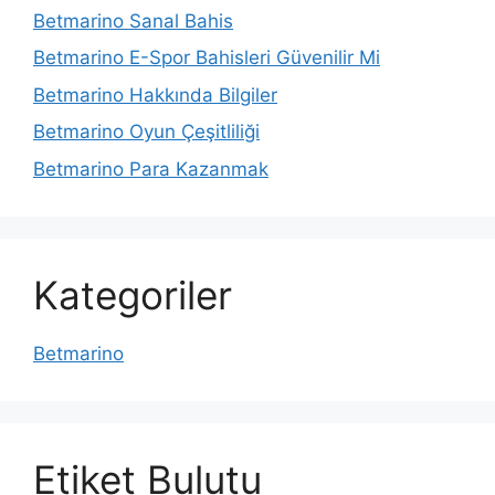
Betmarino Sanal Bahis
Betmarino E-Spor Bahisleri Güvenilir Mi
Betmarino Hakkında Bilgiler
Betmarino Oyun Çeşitliliği
Betmarino Para Kazanmak
Kategoriler
Betmarino
Etiket Bulutu