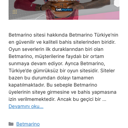
Betmarino sitesi hakkında Betmarino Türkiye’nin
en güvenilir ve kaliteli bahis sitelerinden biridir.
Oyun severlerin ilk duraklarından biri olan
Betmarino, müşterilerine faydalı bir ortam
sunmaya devam ediyor. Ayrıca Betmarino,
Türkiye’de gümrüksüz bir oyun sitesidir. Siteler
bazen bu durumdan dolayı tamamen
kapatılmaktadır. Bu sebeple Betmarino
üyelerinin siteye girmesine ve bahis yapmasına
izin verilmemektedir. Ancak bu geçici bir …
Devamını oku…
Kategoriler
Betmarino