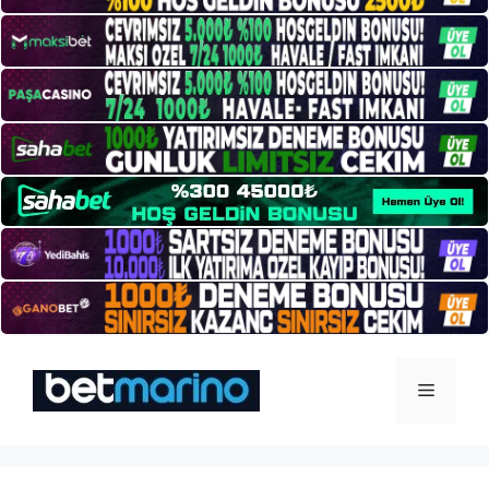
İçeriğe
atla
Menü