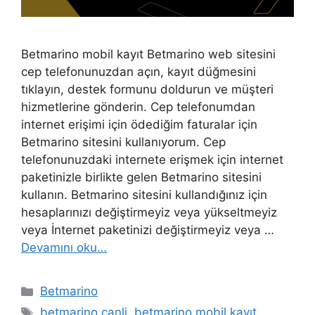
Betmarino mobil kayıt Betmarino web sitesini
cep telefonunuzdan açın, kayıt düğmesini
tıklayın, destek formunu doldurun ve müşteri
hizmetlerine gönderin. Cep telefonumdan
internet erişimi için ödediğim faturalar için
Betmarino sitesini kullanıyorum. Cep
telefonunuzdaki internete erişmek için internet
paketinizle birlikte gelen Betmarino sitesini
kullanın. Betmarino sitesini kullandığınız için
hesaplarınızı değiştirmeyiz veya yükseltmeyiz
veya İnternet paketinizi değiştirmeyiz veya …
Devamını oku…
Kategoriler
Betmarino
Etiketler
betmarino canli
,
betmarino mobil kayıt
,