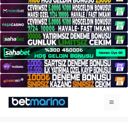
İçeriğe
atla
Menü