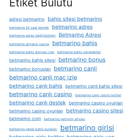
Etiket Bulutu
bahis sitesi betmarino
adresi betmarino
betmarino adres
betmarino 24 saat destek
Betmarino Adresi
betmarino adres değişiklikleri
betmarino bahis
betmarino altyapılı casino
betmarino bahis dosyası i̇ste
betmarino bahis seçenekleri
betmarino bonus
betmarino bahis sitesi
betmarino canli
betmarino bonusları
betmarino canli maç izle
betmarino canlı bahis
betmarino canlı bahis sitesi
betmarino canlı casino
betmarino canlı casino twitter
betmarino canlı destek
betmarino casino oyunları
betmarino casino sitesi
betmarino casino oyunları
betmarino com
betmarino gelişmiş altyapı
betmarino girisi
betmarino genel bahis kuralları
betmarino giris twitter
betmarino giris yap