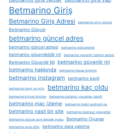
Betmarino Giriş
Betmarino Giriş Adresi
betmarino giriş güncel
Betmarino Güncel
betmarino güncel adres
betmarino güncel adresi
betmarino güncellendi
betmarino güvenilebilir mi
betmarino güvenilir bahsin adresi
betmarino güvenlir mi
Betmarino Güvenilir Mi
betmarino hakkında
betmarino hesap birikimi
betmarino instagram
betmarino kayit
betmarino kaç oldu
betmarino kayıt ve giriş
betmarino kişisel bilgiler
betmarino kullanıcı yorumları takdir
betmarino maç izleme
betmarino mobil android i̇os
betmarino nasil bir site
betmarino olumsuz şikayetler
Betmarino Oyunlar
betmarino oturum açın destek grubu
betmarino para yatırma
betmarino oyun ofisi