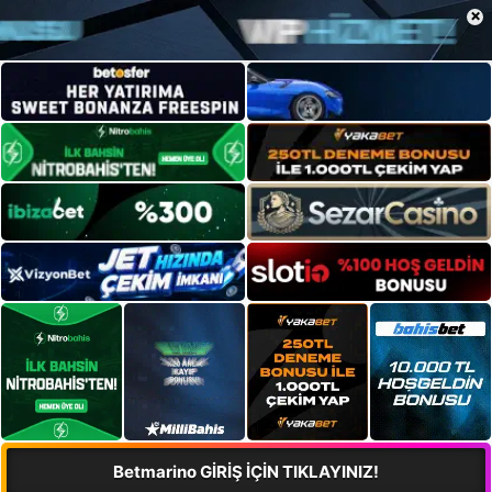
×
Betmarino GİRİŞ İÇİN TIKLAYINIZ!