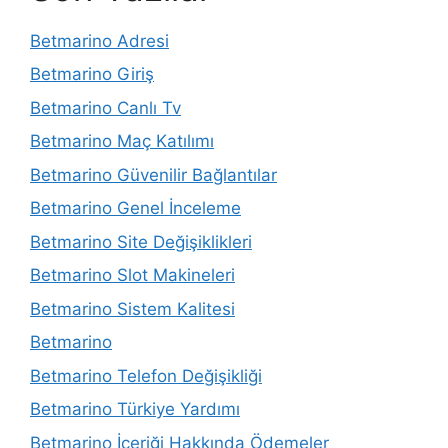
Betmarino Adresi
Betmarino Giriş
Betmarino Canlı Tv
Betmarino Maç Katılımı
Betmarino Güvenilir Bağlantılar
Betmarino Genel İnceleme
Betmarino Site Değişiklikleri
Betmarino Slot Makineleri
Betmarino Sistem Kalitesi
Betmarino
Betmarino Telefon Değişikliği
Betmarino Türkiye Yardımı
Betmarino İçeriği Hakkında Ödemeler