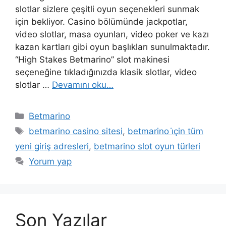
slotlar sizlere çeşitli oyun seçenekleri sunmak
için bekliyor. Casino bölümünde jackpotlar,
video slotlar, masa oyunları, video poker ve kazı
kazan kartları gibi oyun başlıkları sunulmaktadır.
“High Stakes Betmarino” slot makinesi
seçeneğine tıkladığınızda klasik slotlar, video
slotlar …
Devamını oku…
Kategoriler
Betmarino
Etiketler
betmarino casino sitesi
,
betmarino i̇çin tüm
yeni giriş adresleri
,
betmarino slot oyun türleri
Yorum yap
Son Yazılar