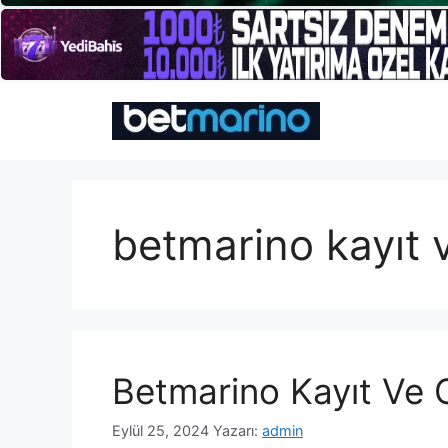
İçeriğe
atla
betmarino kayıt v
Betmarino Kayıt Ve G
Eylül 25, 2024
Yazarı:
admin