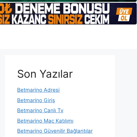
Son Yazılar
Betmarino Adresi
Betmarino Giriş
Betmarino Canlı Tv
Betmarino Maç Katılımı
Betmarino Güvenilir Bağlantılar