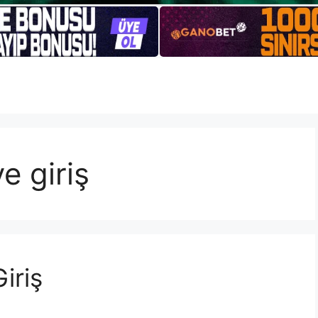
e giriş
iriş