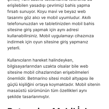
erişilebilen yasadışı çevrimiçi bahis yapma
fırsatı sunuyor. Koyu mavi ve beyaz web
tasarımı göz alıcı ve mobil uyumludur. Akıllı
telefonunuzdan ve tabletinizden mobil bahis
sitesine giriş yapmak için aynı adresi
kullanabilirsiniz. Mobil uygulamayı cihazınıza
indirmek için oyun sitesine giriş yapmanız
yeterli.
Kullanıcıların hareket halindeyken,
bilgisayarlarından uzakta olsalar bile web
sitesine mobil cihazlarından erişebilmeleri
önemlidir. Betmarino sitesi mobil altyapısı ile
güçlü kişiliğini ortaya koymaktadır. Mobil sitenin
masaüstü sürümünün tüm özellikleri aynı
şekilde tasarlanmıştır.