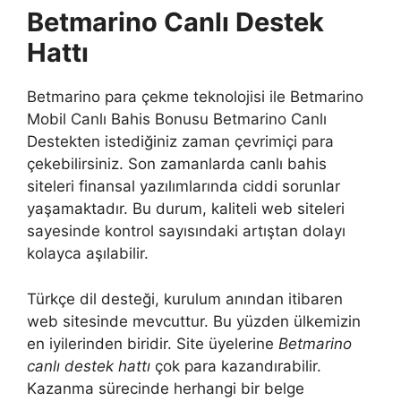
Betmarino Canlı Destek
Hattı
Betmarino para çekme teknolojisi ile Betmarino
Mobil Canlı Bahis Bonusu Betmarino Canlı
Destekten istediğiniz zaman çevrimiçi para
çekebilirsiniz. Son zamanlarda canlı bahis
siteleri finansal yazılımlarında ciddi sorunlar
yaşamaktadır. Bu durum, kaliteli web siteleri
sayesinde kontrol sayısındaki artıştan dolayı
kolayca aşılabilir.
Türkçe dil desteği, kurulum anından itibaren
web sitesinde mevcuttur. Bu yüzden ülkemizin
en iyilerinden biridir. Site üyelerine
Betmarino
canlı destek hattı
çok para kazandırabilir.
Kazanma sürecinde herhangi bir belge