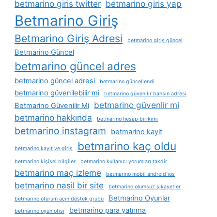
betmarino giris twitter
betmarino giris yap
Betmarino Giriş
Betmarino Giriş Adresi
betmarino giriş güncel
Betmarino Güncel
betmarino güncel adres
betmarino güncel adresi
betmarino güncellendi
betmarino güvenilebilir mi
betmarino güvenilir bahsin adresi
betmarino güvenlir mi
Betmarino Güvenilir Mi
betmarino hakkında
betmarino hesap birikimi
betmarino instagram
betmarino kayit
betmarino kaç oldu
betmarino kayıt ve giriş
betmarino kişisel bilgiler
betmarino kullanıcı yorumları takdir
betmarino maç izleme
betmarino mobil android i̇os
betmarino nasil bir site
betmarino olumsuz şikayetler
Betmarino Oyunlar
betmarino oturum açın destek grubu
betmarino para yatırma
betmarino oyun ofisi