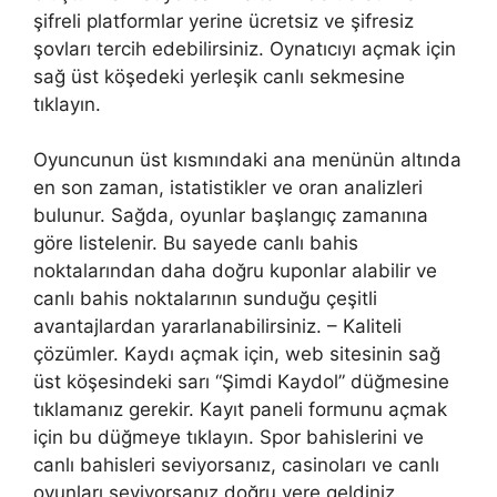
şifreli platformlar yerine ücretsiz ve şifresiz
şovları tercih edebilirsiniz. Oynatıcıyı açmak için
sağ üst köşedeki yerleşik canlı sekmesine
tıklayın.
Oyuncunun üst kısmındaki ana menünün altında
en son zaman, istatistikler ve oran analizleri
bulunur. Sağda, oyunlar başlangıç zamanına
göre listelenir. Bu sayede canlı bahis
noktalarından daha doğru kuponlar alabilir ve
canlı bahis noktalarının sunduğu çeşitli
avantajlardan yararlanabilirsiniz. – Kaliteli
çözümler. Kaydı açmak için, web sitesinin sağ
üst köşesindeki sarı “Şimdi Kaydol” düğmesine
tıklamanız gerekir. Kayıt paneli formunu açmak
için bu düğmeye tıklayın. Spor bahislerini ve
canlı bahisleri seviyorsanız, casinoları ve canlı
oyunları seviyorsanız doğru yere geldiniz.