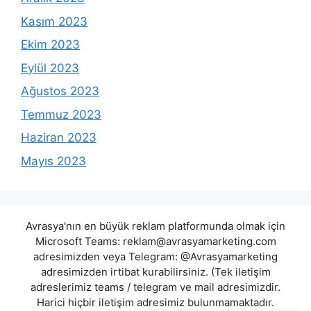
Kasım 2023
Ekim 2023
Eylül 2023
Ağustos 2023
Temmuz 2023
Haziran 2023
Mayıs 2023
Avrasya'nın en büyük reklam platformunda olmak için
Microsoft Teams:
reklam@avrasyamarketing.com
adresimizden veya Telegram: @Avrasyamarketing
adresimizden irtibat kurabilirsiniz. (Tek iletişim
adreslerimiz teams / telegram ve mail adresimizdir.
Harici hiçbir iletişim adresimiz bulunmamaktadır.