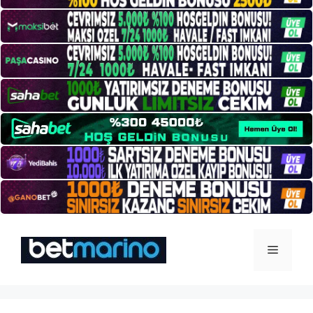
İçeriğe
atla
Menü