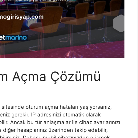
um Açma Çözümü
sitesinde oturum açma hataları yaşıyorsanız,
iz gerekir. IP adresinizi otomatik olarak
ir. Ancak bu tür anlaşmalar ile cihaz ayarlarınızı
 diğer hesaplarınız üzerinden takip edebilir,
bilirsiniz. Dahası, mobil cihazınızdan erişmek