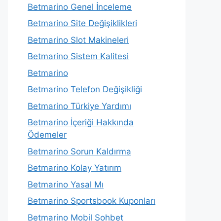
Betmarino Genel İnceleme
Betmarino Site Değişiklikleri
Betmarino Slot Makineleri
Betmarino Sistem Kalitesi
Betmarino
Betmarino Telefon Değişikliği
Betmarino Türkiye Yardımı
Betmarino İçeriği Hakkında
Ödemeler
Betmarino Sorun Kaldırma
Betmarino Kolay Yatırım
Betmarino Yasal Mı
Betmarino Sportsbook Kuponları
Betmarino Mobil Sohbet