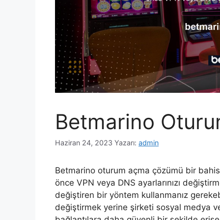
Betmarino Otur
Haziran 24, 2023
Yazarı:
admin
Betmarino oturum açma çözümü bir bahis 
önce VPN veya DNS ayarlarınızı değiştirmen
değiştiren bir yöntem kullanmanız gerekebil
değiştirmek yerine şirketi sosyal medya ve
bağlantılara daha güvenli bir şekilde erişe