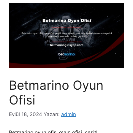
Betmarino Oyun
Ofisi
Eylül 18, 2024
Yazarı:
admin
Betmarino oyun ofisi oyun ofisi, çeşitli