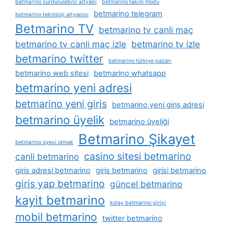
betmarino sürdürülebilir altyapı
betmarino takım modu
betmarino telegram
betmarino teknoloji altyapısı
Betmarino TV
betmarino tv canli maç
betmarino tv canli maç izle
betmarino tv izle
betmarino twitter
betmarino türkiye pazarı
betmarino web sitesi
betmarino whatsapp
betmarino yeni adresi
betmarino yeni giris
betmarino yeni giriş adresi
betmarino üyelik
betmarino üyeliği
Betmarino Şikayet
betmarino üyesi olmak
casino sitesi betmarino
canli betmarino
giris adresi betmarino
giris betmarino
girisi betmarino
giris yap betmarino
güncel betmarino
kayit betmarino
kolay betmarino girişi
mobil betmarino
twitter betmarino