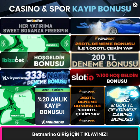
×
Betmarino GİRİŞ İÇİN TIKLAYINIZ!