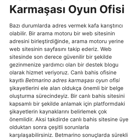
Karmaşası Oyun Ofisi
Bazı durumlarda adres vermek kafa karıştırıcı
olabilir. Bir arama motoru bir web sitesinin
adresini birleştirdiğinde, arama motoru yerine
web sitesinin sayfasını takip ederiz. Web
sitesinde son derece güvenilir bir şekilde
gezinmenize yardımcı olan bir destek blogu
olarak hizmet veriyoruz. Canlı bahis ofisine
kayıtlı
Betmarino adres karmaşası oyun ofisi
şikayetlerini ele alan oldukça önemli bir belge
oluşturma sürecindeyiz. Bir canlı bahis sitesini
kapsamlı bir şekilde anlamak için platformdaki
şikayetlerin kaynaklarını belirlemek çok
önemlidir. Aksi takdirde canlı bahis sitesine üye
olduktan sonra çeşitli sorunlarla
karşılaşabilirsiniz. Betmarino sonuçlarda sürekli