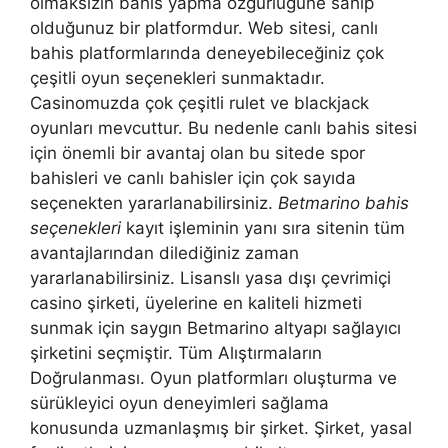
olmaksızın bahis yapma özgürlüğüne sahip
olduğunuz bir platformdur. Web sitesi, canlı
bahis platformlarında deneyebileceğiniz çok
çeşitli oyun seçenekleri sunmaktadır.
Casinomuzda çok çeşitli rulet ve blackjack
oyunları mevcuttur. Bu nedenle canlı bahis sitesi
için önemli bir avantaj olan bu sitede spor
bahisleri ve canlı bahisler için çok sayıda
seçenekten yararlanabilirsiniz.
Betmarino bahis
seçenekleri
kayıt işleminin yanı sıra sitenin tüm
avantajlarından dilediğiniz zaman
yararlanabilirsiniz. Lisanslı yasa dışı çevrimiçi
casino şirketi, üyelerine en kaliteli hizmeti
sunmak için saygın Betmarino altyapı sağlayıcı
şirketini seçmiştir. Tüm Alıştırmaların
Doğrulanması. Oyun platformları oluşturma ve
sürükleyici oyun deneyimleri sağlama
konusunda uzmanlaşmış bir şirket. Şirket, yasal