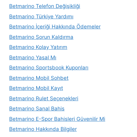
Betmarino Telefon Değişikliği
Betmarino Türkiye Yardımı
Betmarino İçeriği Hakkında Ödemeler
Betmarino Sorun Kaldırma
Betmarino Kolay Yatırım
Betmarino Yasal Mı
Betmarino Sportsbook Kuponları
Betmarino Mobil Sohbet
Betmarino Mobil Kayıt
Betmarino Rulet Seçenekleri
Betmarino Sanal Bahis
Betmarino E-Spor Bahisleri Güvenilir Mi
Betmarino Hakkında Bilgiler