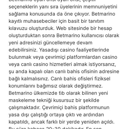
seçeneklerin yanı sıra üyelerinin memnuniyetini
sağlama konusunda da öne çıkıyor. Betmarino
kayıtlı muhasebeciler için basit bir tanıtım
kılavuzu oluşturduk. Web sitesinde bir hesap
oluşturduktan sonra Betmarino kullanıcısı olarak
yeni adresinizi güncellemeye devam
edebilirsiniz. Yasadışı casino faaliyetlerinde
bulunmak veya çevrimiçi platformlardan casino
veya canlı casino hizmetleri almak istiyorsanız,
şu anda kapalı olan canlı bahis ofisinin adresine
bağlı kalmalısınız. Canlı bahis ofisleri fiziksel
konumlarını bağımsız olarak değiştirmez.
Betmarino ülkemizde ti̇b olarak bilinen yeni
maskeleme tekniği kusursuz bir şekilde
çalışmaktadır. Çevrimiçi bahis platformunun
yasa dışı çalıştığı ortaya çıktı ve ardından
kapatıldı, ancak farklı bir yerde yeniden açıldı.