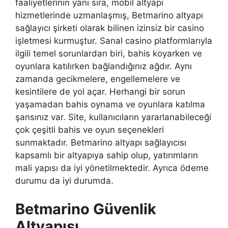
faaliyetlerinin yanı sıra, mobil altyapı
hizmetlerinde uzmanlaşmış, Betmarino altyapı
sağlayıcı şirketi olarak bilinen izinsiz bir casino
işletmesi kurmuştur. Sanal casino platformlarıyla
ilgili temel sorunlardan biri, bahis koyarken ve
oyunlara katılırken bağlandığınız ağdır. Aynı
zamanda gecikmelere, engellemelere ve
kesintilere de yol açar. Herhangi bir sorun
yaşamadan bahis oynama ve oyunlara katılma
şansınız var. Site, kullanıcıların yararlanabileceği
çok çeşitli bahis ve oyun seçenekleri
sunmaktadır. Betmarino altyapı sağlayıcısı
kapsamlı bir altyapıya sahip olup, yatırımların
mali yapısı da iyi yönetilmektedir. Ayrıca ödeme
durumu da iyi durumda.
Betmarino Güvenlik
Altyapısı