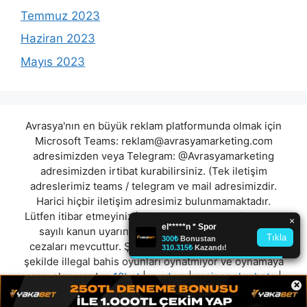
Temmuz 2023
Haziran 2023
Mayıs 2023
Avrasya'nın en büyük reklam platformunda olmak için
Microsoft Teams:
reklam@avrasyamarketing.com
adresimizden veya Telegram: @Avrasyamarketing
adresimizden irtibat kurabilirsiniz. (Tek iletişim
adreslerimiz teams / telegram ve mail adresimizdir.
Harici hiçbir iletişim adresimiz bulunmamaktadır.
Lütfen itibar etmeyiniz.) Türkiye yasalarına göre 7258
sayılı kanun uyarınca yasa dışı bahis oynamanın
cezaları mevcuttur. Şu an bulunduğunuz site hiç bir
şekilde illegal bahis oyunları oynatmıyor ve oynamaya
aracı olmuyordur.
18bet
|
vurdum
|
casinopokerbeta
|
×
rekorbet
|
betvadi
|
nilobet
|
betvakti
|
casinopol
"