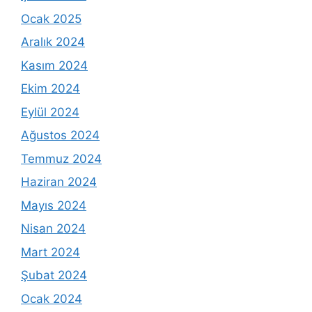
Ocak 2025
Aralık 2024
Kasım 2024
Ekim 2024
Eylül 2024
Ağustos 2024
Temmuz 2024
Haziran 2024
Mayıs 2024
Nisan 2024
Mart 2024
Şubat 2024
Ocak 2024