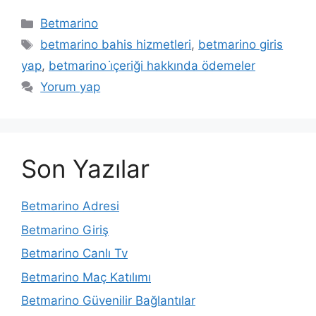
Kategoriler
Betmarino
Etiketler
betmarino bahis hizmetleri
,
betmarino giris
yap
,
betmarino i̇çeriği hakkında ödemeler
Yorum yap
Son Yazılar
Betmarino Adresi
Betmarino Giriş
Betmarino Canlı Tv
Betmarino Maç Katılımı
Betmarino Güvenilir Bağlantılar