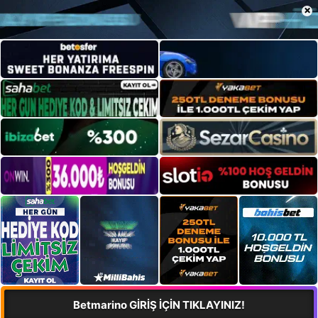
×
Betmarino GİRİŞ İÇİN TIKLAYINIZ!