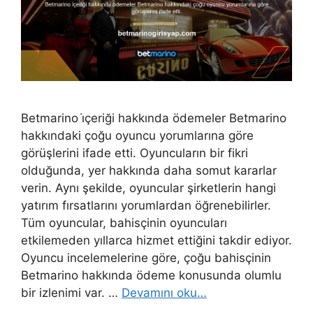
Betmarino i̇çeriği hakkında ödemeler Betmarino
hakkındaki çoğu oyuncu yorumlarına göre
görüşlerini ifade etti. Oyuncuların bir fikri
olduğunda, yer hakkında daha somut kararlar
verin. Aynı şekilde, oyuncular şirketlerin hangi
yatırım fırsatlarını yorumlardan öğrenebilirler.
Tüm oyuncular, bahisçinin oyuncuları
etkilemeden yıllarca hizmet ettiğini takdir ediyor.
Oyuncu incelemelerine göre, çoğu bahisçinin
Betmarino hakkında ödeme konusunda olumlu
bir izlenimi var. …
Devamını oku…