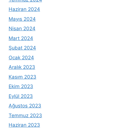
Haziran 2024
Mayıs 2024
Nisan 2024
Mart 2024
Şubat 2024
Ocak 2024
Aralık 2023
Kasım 2023
Ekim 2023
Eylül 2023
Ağustos 2023
Temmuz 2023
Haziran 2023