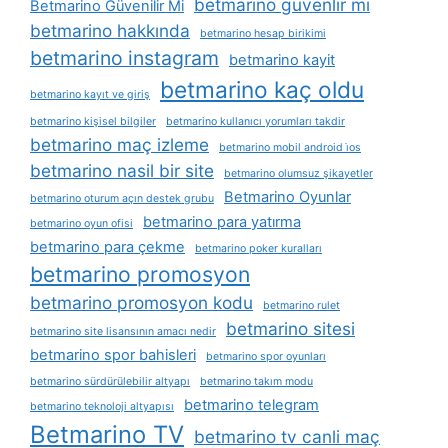
betmarino güvenlir mi
Betmarino Güvenilir Mi
betmarino hakkında
betmarino hesap birikimi
betmarino instagram
betmarino kayit
betmarino kaç oldu
betmarino kayıt ve giriş
betmarino kişisel bilgiler
betmarino kullanıcı yorumları takdir
betmarino maç izleme
betmarino mobil android i̇os
betmarino nasil bir site
betmarino olumsuz şikayetler
Betmarino Oyunlar
betmarino oturum açın destek grubu
betmarino para yatırma
betmarino oyun ofisi
betmarino para çekme
betmarino poker kuralları
betmarino promosyon
betmarino promosyon kodu
betmarino rulet
betmarino sitesi
betmarino site lisansının amacı nedir
betmarino spor bahisleri
betmarino spor oyunları
betmarino sürdürülebilir altyapı
betmarino takım modu
betmarino telegram
betmarino teknoloji altyapısı
Betmarino TV
betmarino tv canli maç