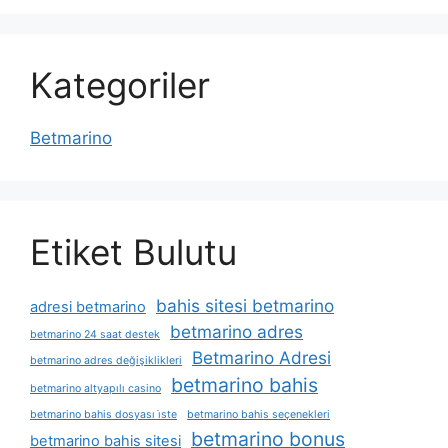
Kategoriler
Betmarino
Etiket Bulutu
bahis sitesi betmarino
adresi betmarino
betmarino adres
betmarino 24 saat destek
Betmarino Adresi
betmarino adres değişiklikleri
betmarino bahis
betmarino altyapılı casino
betmarino bahis dosyası i̇ste
betmarino bahis seçenekleri
betmarino bonus
betmarino bahis sitesi