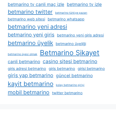
betmarino tv canli maç izle
betmarino tv izle
betmarino twitter
betmarino türkiye pazarı
betmarino web sitesi
betmarino whatsapp
betmarino yeni adresi
betmarino yeni giris
betmarino yeni giriş adresi
betmarino üyelik
betmarino üyeliği
Betmarino Şikayet
betmarino üyesi olmak
casino sitesi betmarino
canli betmarino
giris adresi betmarino
giris betmarino
girisi betmarino
giris yap betmarino
güncel betmarino
kayit betmarino
kolay betmarino girişi
mobil betmarino
twitter betmarino