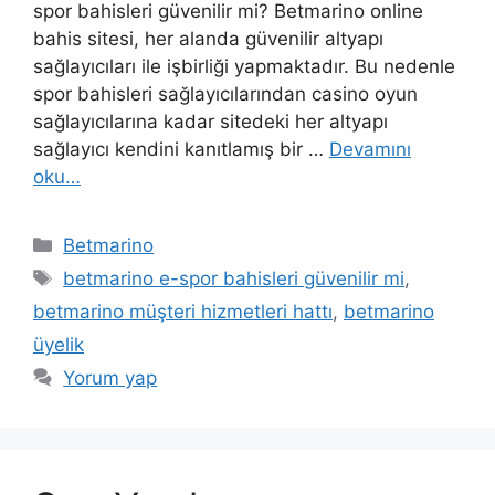
spor bahisleri güvenilir mi? Betmarino online
bahis sitesi, her alanda güvenilir altyapı
sağlayıcıları ile işbirliği yapmaktadır. Bu nedenle
spor bahisleri sağlayıcılarından casino oyun
sağlayıcılarına kadar sitedeki her altyapı
sağlayıcı kendini kanıtlamış bir …
Devamını
oku…
Kategoriler
Betmarino
Etiketler
betmarino e-spor bahisleri güvenilir mi
,
betmarino müşteri hizmetleri hattı
,
betmarino
üyelik
Yorum yap