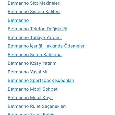
Betmarino Slot Makineleri
Betmarino Sistem Kalitesi
Betmarino
Betmarino Telefon Değişikliği
Betmarino Türkiye Yardımı
Betmarino İçeriği Hakkında Ödemeler
Betmarino Sorun Kaldırma
Betmarino Kolay Yatırım
Betmarino Yasal Mı
Betmarino Sportsbook Kuponları
Betmarino Mobil Sohbet
Betmarino Mobil Kayıt
Betmarino Rulet Seçenekleri
Betmarino Sanal Bahis