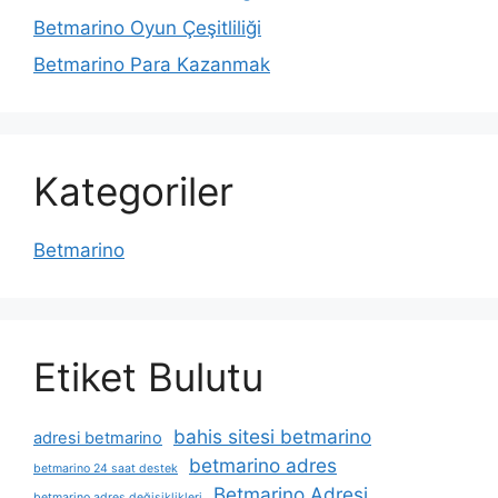
Betmarino Oyun Çeşitliliği
Betmarino Para Kazanmak
Kategoriler
Betmarino
Etiket Bulutu
bahis sitesi betmarino
adresi betmarino
betmarino adres
betmarino 24 saat destek
Betmarino Adresi
betmarino adres değişiklikleri