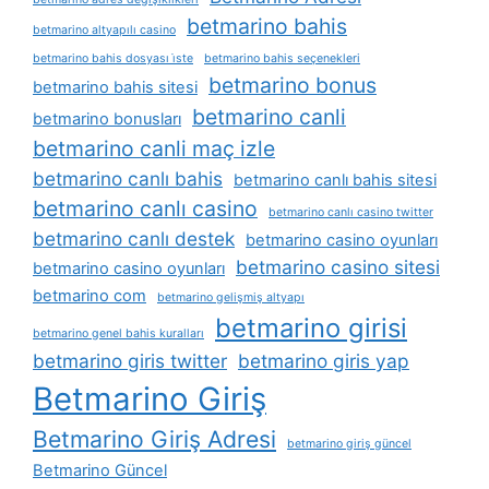
betmarino bahis
betmarino altyapılı casino
betmarino bahis dosyası i̇ste
betmarino bahis seçenekleri
betmarino bonus
betmarino bahis sitesi
betmarino canli
betmarino bonusları
betmarino canli maç izle
betmarino canlı bahis
betmarino canlı bahis sitesi
betmarino canlı casino
betmarino canlı casino twitter
betmarino canlı destek
betmarino casino oyunları
betmarino casino sitesi
betmarino casino oyunları
betmarino com
betmarino gelişmiş altyapı
betmarino girisi
betmarino genel bahis kuralları
betmarino giris twitter
betmarino giris yap
Betmarino Giriş
Betmarino Giriş Adresi
betmarino giriş güncel
Betmarino Güncel