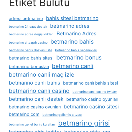
Etiket Bulutu
bahis sitesi betmarino
adresi betmarino
betmarino adres
betmarino 24 saat destek
Betmarino Adresi
betmarino adres değişiklikleri
betmarino bahis
betmarino altyapılı casino
betmarino bahis dosyası i̇ste
betmarino bahis seçenekleri
betmarino bonus
betmarino bahis sitesi
betmarino canli
betmarino bonusları
betmarino canli maç izle
betmarino canlı bahis
betmarino canlı bahis sitesi
betmarino canlı casino
betmarino canlı casino twitter
betmarino canlı destek
betmarino casino oyunları
betmarino casino sitesi
betmarino casino oyunları
betmarino com
betmarino gelişmiş altyapı
betmarino girisi
betmarino genel bahis kuralları
betmarino giris twitter
betmarino giris yap