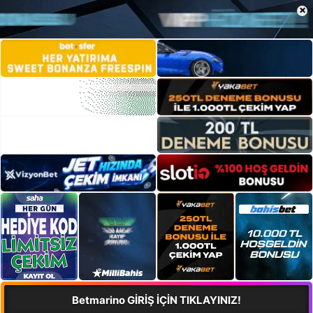
×
Betmarino GİRİŞ İÇİN TIKLAYINIZ!