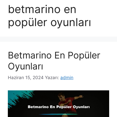
betmarino en
popüler oyunları
Betmarino En Popüler
Oyunları
Haziran 15, 2024
Yazarı:
admin