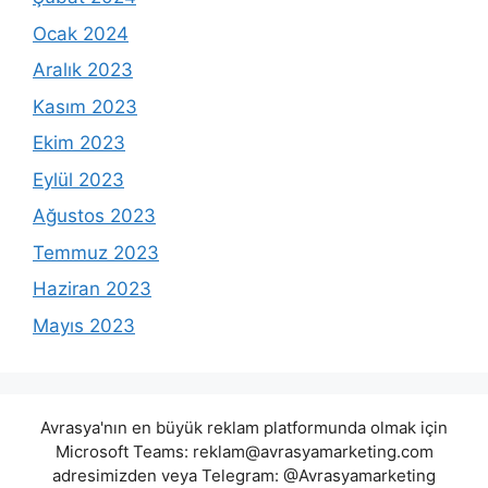
Ocak 2024
Aralık 2023
Kasım 2023
Ekim 2023
Eylül 2023
Ağustos 2023
Temmuz 2023
Haziran 2023
Mayıs 2023
Avrasya'nın en büyük reklam platformunda olmak için
Microsoft Teams:
reklam@avrasyamarketing.com
adresimizden veya Telegram: @Avrasyamarketing