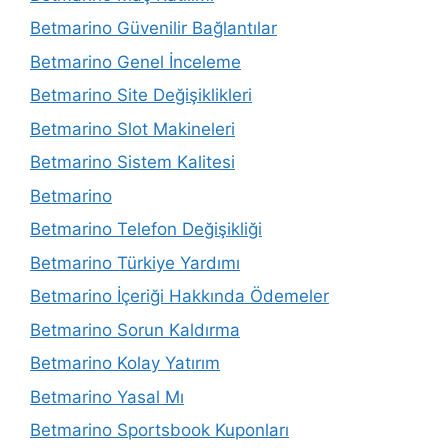
Betmarino Güvenilir Bağlantılar
Betmarino Genel İnceleme
Betmarino Site Değişiklikleri
Betmarino Slot Makineleri
Betmarino Sistem Kalitesi
Betmarino
Betmarino Telefon Değişikliği
Betmarino Türkiye Yardımı
Betmarino İçeriği Hakkında Ödemeler
Betmarino Sorun Kaldırma
Betmarino Kolay Yatırım
Betmarino Yasal Mı
Betmarino Sportsbook Kuponları