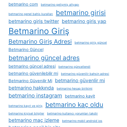
betmarino com
betmarino gelişmiş altyapı
betmarino girisi
betmarino genel bahis kuralları
betmarino giris twitter
betmarino giris yap
Betmarino Giriş
Betmarino Giriş Adresi
betmarino giriş güncel
Betmarino Güncel
betmarino güncel adres
betmarino güncel adresi
betmarino güncellendi
betmarino güvenilebilir mi
betmarino güvenilir bahsin adresi
betmarino güvenlir mi
Betmarino Güvenilir Mi
betmarino hakkında
betmarino hesap birikimi
betmarino instagram
betmarino kayit
betmarino kaç oldu
betmarino kayıt ve giriş
betmarino kişisel bilgiler
betmarino kullanıcı yorumları takdir
betmarino maç izleme
betmarino mobil android i̇os