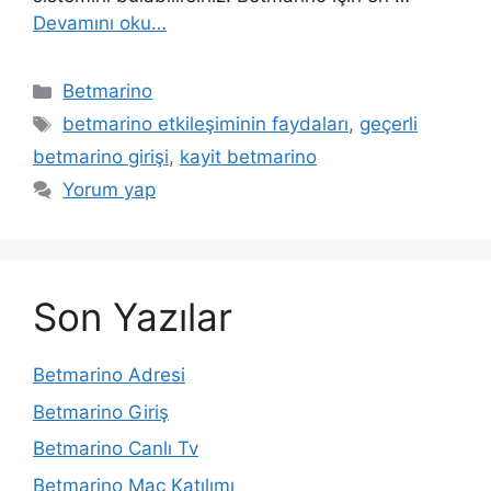
Devamını oku…
Kategoriler
Betmarino
Etiketler
betmarino etkileşiminin faydaları
,
geçerli
betmarino girişi
,
kayit betmarino
Yorum yap
Son Yazılar
Betmarino Adresi
Betmarino Giriş
Betmarino Canlı Tv
Betmarino Maç Katılımı