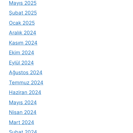
Mayıs 2025
Şubat 2025
Ocak 2025
Aralık 2024
Kasım 2024
Ekim 2024
Eylül 2024
Ağustos 2024
Temmuz 2024
Haziran 2024
Mayıs 2024
Nisan 2024
Mart 2024
Şubat 2024