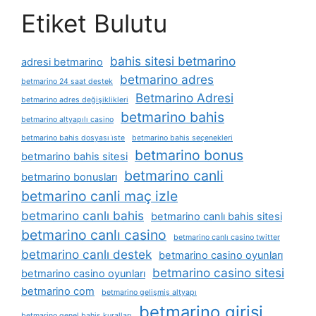
Etiket Bulutu
bahis sitesi betmarino
adresi betmarino
betmarino adres
betmarino 24 saat destek
Betmarino Adresi
betmarino adres değişiklikleri
betmarino bahis
betmarino altyapılı casino
betmarino bahis dosyası i̇ste
betmarino bahis seçenekleri
betmarino bonus
betmarino bahis sitesi
betmarino canli
betmarino bonusları
betmarino canli maç izle
betmarino canlı bahis
betmarino canlı bahis sitesi
betmarino canlı casino
betmarino canlı casino twitter
betmarino canlı destek
betmarino casino oyunları
betmarino casino sitesi
betmarino casino oyunları
betmarino com
betmarino gelişmiş altyapı
betmarino girisi
betmarino genel bahis kuralları