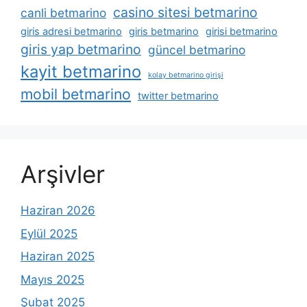
casino sitesi betmarino
canli betmarino
giris adresi betmarino
giris betmarino
girisi betmarino
giris yap betmarino
güncel betmarino
kayit betmarino
kolay betmarino girişi
mobil betmarino
twitter betmarino
Arşivler
Haziran 2026
Eylül 2025
Haziran 2025
Mayıs 2025
Şubat 2025