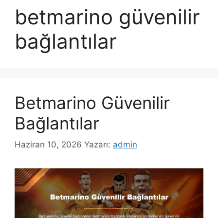
betmarino güvenilir
bağlantılar
Betmarino Güvenilir
Bağlantılar
Haziran 10, 2026
Yazarı:
admin