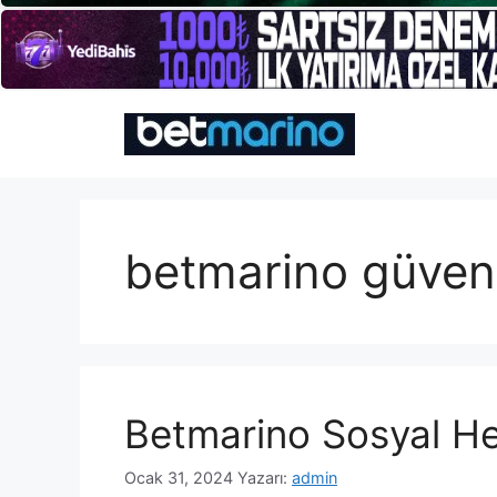
İçeriğe
atla
betmarino güvenil
Betmarino Sosyal H
Ocak 31, 2024
Yazarı:
admin