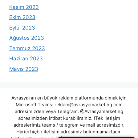
Kasım 2023
Ekim 2023
Eylül 2023
Ağustos 2023
Temmuz 2023
Haziran 2023
Mayıs 2023
Avrasya'nın en büyük reklam platformunda olmak için
Microsoft Teams:
reklam@avrasyamarketing.com
adresimizden veya Telegram: @Avrasyamarketing
adresimizden irtibat kurabilirsiniz. (Tek iletişim
adreslerimiz teams / telegram ve mail adresimizdir.
Harici hiçbir iletişim adresimiz bulunmamaktadır.