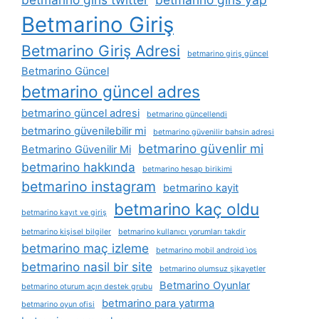
Betmarino Giriş
Betmarino Giriş Adresi
betmarino giriş güncel
Betmarino Güncel
betmarino güncel adres
betmarino güncel adresi
betmarino güncellendi
betmarino güvenilebilir mi
betmarino güvenilir bahsin adresi
betmarino güvenlir mi
Betmarino Güvenilir Mi
betmarino hakkında
betmarino hesap birikimi
betmarino instagram
betmarino kayit
betmarino kaç oldu
betmarino kayıt ve giriş
betmarino kişisel bilgiler
betmarino kullanıcı yorumları takdir
betmarino maç izleme
betmarino mobil android i̇os
betmarino nasil bir site
betmarino olumsuz şikayetler
Betmarino Oyunlar
betmarino oturum açın destek grubu
betmarino para yatırma
betmarino oyun ofisi