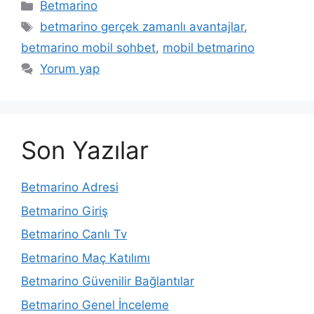
Kategoriler
Betmarino
Etiketler
betmarino gerçek zamanlı avantajlar
,
betmarino mobil sohbet
,
mobil betmarino
Yorum yap
Son Yazılar
Betmarino Adresi
Betmarino Giriş
Betmarino Canlı Tv
Betmarino Maç Katılımı
Betmarino Güvenilir Bağlantılar
Betmarino Genel İnceleme