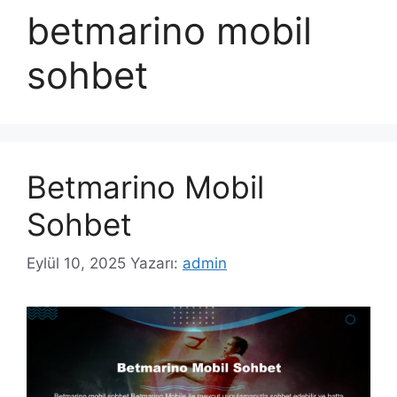
betmarino mobil
sohbet
Betmarino Mobil
Sohbet
Eylül 10, 2025
Yazarı:
admin