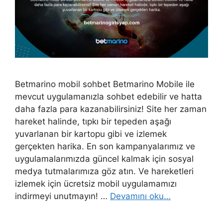
Betmarino mobil sohbet Betmarino Mobile ile
mevcut uygulamanızla sohbet edebilir ve hatta
daha fazla para kazanabilirsiniz! Site her zaman
hareket halinde, tıpkı bir tepeden aşağı
yuvarlanan bir kartopu gibi ve izlemek
gerçekten harika. En son kampanyalarımız ve
uygulamalarımızda güncel kalmak için sosyal
medya tutmalarımıza göz atın. Ve hareketleri
izlemek için ücretsiz mobil uygulamamızı
indirmeyi unutmayın! …
Devamını oku…