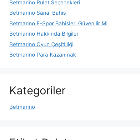
Betmarino Rulet Seçenekleri
Betmarino Sanal Bahis
Betmarino E-Spor Bahisleri Güvenilir Mi
Betmarino Hakkında Bilgiler
Betmarino Oyun Çeşitliliği
Betmarino Para Kazanmak
Kategoriler
Betmarino