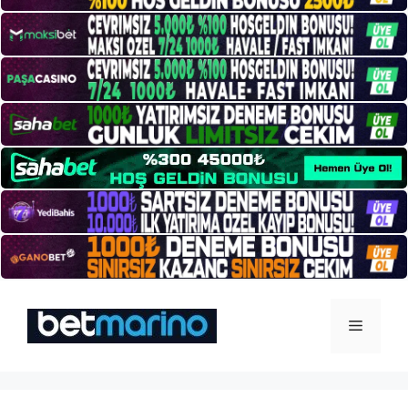
İçeriğe
atla
Menü