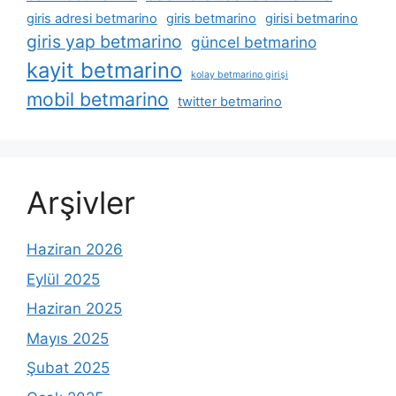
giris adresi betmarino
giris betmarino
girisi betmarino
giris yap betmarino
güncel betmarino
kayit betmarino
kolay betmarino girişi
mobil betmarino
twitter betmarino
Arşivler
Haziran 2026
Eylül 2025
Haziran 2025
Mayıs 2025
Şubat 2025