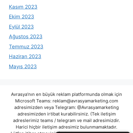
Kasım 2023
Ekim 2023
Eylül 2023
Ağustos 2023
Temmuz 2023
Haziran 2023
Mayıs 2023
Avrasya'nın en büyük reklam platformunda olmak için
Microsoft Teams:
reklam@avrasyamarketing.com
adresimizden veya Telegram: @Avrasyamarketing
adresimizden irtibat kurabilirsiniz. (Tek iletişim
adreslerimiz teams / telegram ve mail adresimizdir.
Harici hiçbir iletişim adresimiz bulunmamaktadır.