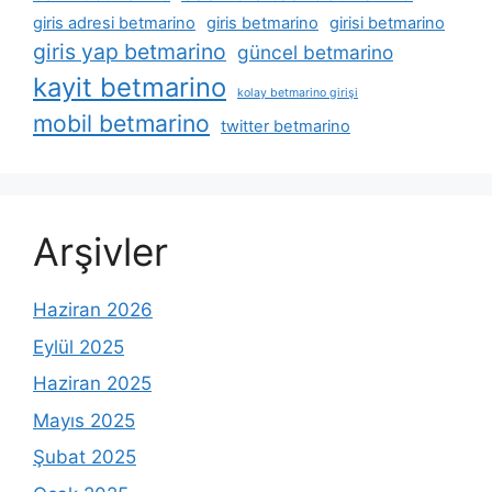
giris adresi betmarino
giris betmarino
girisi betmarino
giris yap betmarino
güncel betmarino
kayit betmarino
kolay betmarino girişi
mobil betmarino
twitter betmarino
Arşivler
Haziran 2026
Eylül 2025
Haziran 2025
Mayıs 2025
Şubat 2025