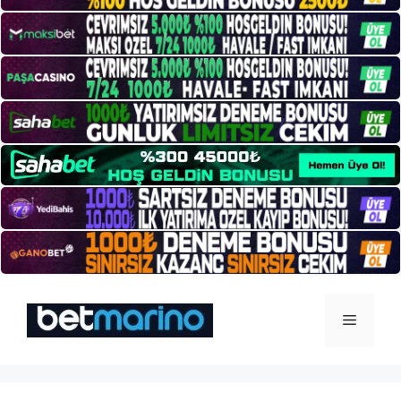
İçeriğe
atla
Menü