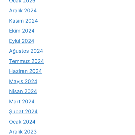
Ocak 2025
Aralık 2024
Kasım 2024
Ekim 2024
Eylül 2024
Ağustos 2024
Temmuz 2024
Haziran 2024
Mayıs 2024
Nisan 2024
Mart 2024
Şubat 2024
Ocak 2024
Aralık 2023