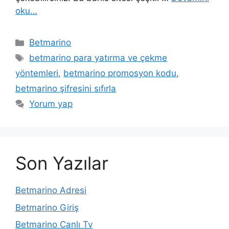
oku…
Kategoriler
Betmarino
Etiketler
betmarino para yatırma ve çekme
yöntemleri
,
betmarino promosyon kodu
,
betmarino şifresini sıfırla
Yorum yap
Son Yazılar
Betmarino Adresi
Betmarino Giriş
Betmarino Canlı Tv