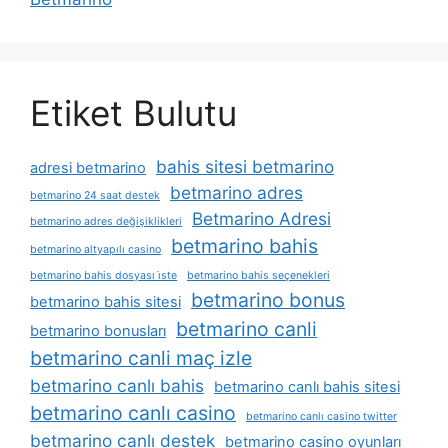
Etiket Bulutu
bahis sitesi betmarino
adresi betmarino
betmarino adres
betmarino 24 saat destek
Betmarino Adresi
betmarino adres değişiklikleri
betmarino bahis
betmarino altyapılı casino
betmarino bahis dosyası i̇ste
betmarino bahis seçenekleri
betmarino bonus
betmarino bahis sitesi
betmarino canli
betmarino bonusları
betmarino canli maç izle
betmarino canlı bahis
betmarino canlı bahis sitesi
betmarino canlı casino
betmarino canlı casino twitter
betmarino canlı destek
betmarino casino oyunları