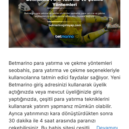
Betmarino para yatırma ve çekme yöntemleri
seobahis, para yatırma ve çekme seçenekleriyle
kullanıcılarına tatmin edici faydalar sağlıyor. Yeni
Betmarino giriş adresinizi kullanarak üyelik
açtığınızda veya mevcut üyeliğinizle giriş
yaptığınızda, çeşitli para yatırma tekniklerini
kullanarak yatırım yapmanız mümkün olabilir.
Ayrıca yatırımınızı kara dönüştürdükten sonra
30 dakika ile 4 saat arasında paranızı
çekebilirsiniz. Bu bahis sitesi çeşitli …
Devamını