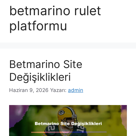
betmarino rulet
platformu
Betmarino Site
Değişiklikleri
Haziran 9, 2026
Yazarı:
admin