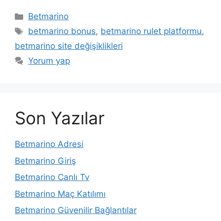
Kategoriler
Betmarino
Etiketler
betmarino bonus
,
betmarino rulet platformu
,
betmarino site değişiklikleri
Yorum yap
Son Yazılar
Betmarino Adresi
Betmarino Giriş
Betmarino Canlı Tv
Betmarino Maç Katılımı
Betmarino Güvenilir Bağlantılar