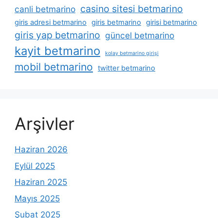
casino sitesi betmarino
canli betmarino
giris adresi betmarino
giris betmarino
girisi betmarino
giris yap betmarino
güncel betmarino
kayit betmarino
kolay betmarino girişi
mobil betmarino
twitter betmarino
Arşivler
Haziran 2026
Eylül 2025
Haziran 2025
Mayıs 2025
Şubat 2025