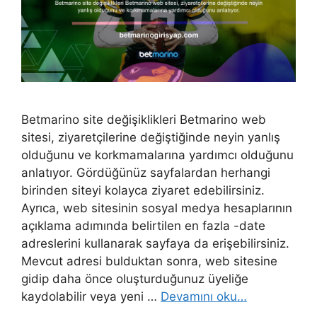
Betmarino site değişiklikleri Betmarino web
sitesi, ziyaretçilerine değiştiğinde neyin yanlış
olduğunu ve korkmamalarına yardımcı olduğunu
anlatıyor. Gördüğünüz sayfalardan herhangi
birinden siteyi kolayca ziyaret edebilirsiniz.
Ayrıca, web sitesinin sosyal medya hesaplarının
açıklama adımında belirtilen en fazla -date
adreslerini kullanarak sayfaya da erişebilirsiniz.
Mevcut adresi bulduktan sonra, web sitesine
gidip daha önce oluşturduğunuz üyeliğe
kaydolabilir veya yeni …
Devamını oku…