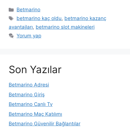
Kategoriler
Betmarino
Etiketler
betmarino kaç oldu
,
betmarino kazanç
avantajları
,
betmarino slot makineleri
Yorum yap
Son Yazılar
Betmarino Adresi
Betmarino Giriş
Betmarino Canlı Tv
Betmarino Maç Katılımı
Betmarino Güvenilir Bağlantılar