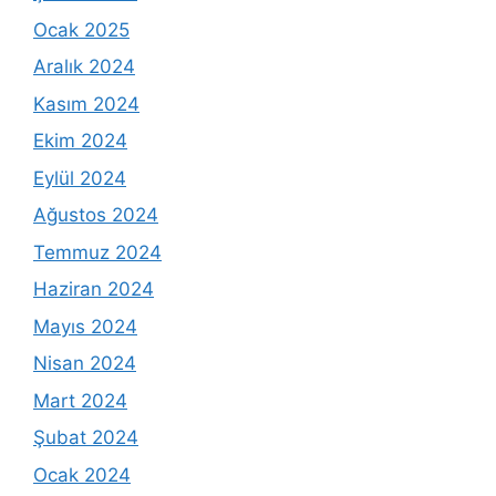
Ocak 2025
Aralık 2024
Kasım 2024
Ekim 2024
Eylül 2024
Ağustos 2024
Temmuz 2024
Haziran 2024
Mayıs 2024
Nisan 2024
Mart 2024
Şubat 2024
Ocak 2024