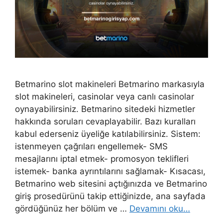
Betmarino slot makineleri Betmarino markasıyla
slot makineleri, casinolar veya canlı casinolar
oynayabilirsiniz. Betmarino sitedeki hizmetler
hakkında soruları cevaplayabilir. Bazı kuralları
kabul ederseniz üyeliğe katılabilirsiniz. Sistem:
istenmeyen çağrıları engellemek- SMS
mesajlarını iptal etmek- promosyon teklifleri
istemek- banka ayrıntılarını sağlamak- Kısacası,
Betmarino web sitesini açtığınızda ve Betmarino
giriş prosedürünü takip ettiğinizde, ana sayfada
gördüğünüz her bölüm ve …
Devamını oku…