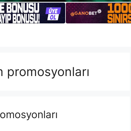
m promosyonları
romosyonları