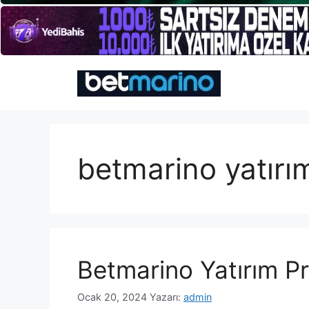
İçeriğe
atla
betmarino yatırı
Betmarino Yatırım P
Ocak 20, 2024
Yazarı:
admin