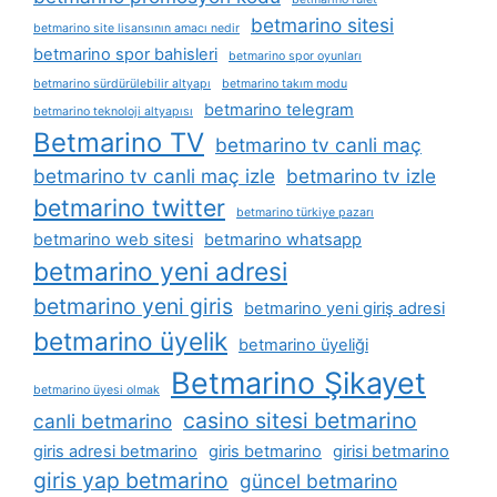
betmarino sitesi
betmarino site lisansının amacı nedir
betmarino spor bahisleri
betmarino spor oyunları
betmarino sürdürülebilir altyapı
betmarino takım modu
betmarino telegram
betmarino teknoloji altyapısı
Betmarino TV
betmarino tv canli maç
betmarino tv canli maç izle
betmarino tv izle
betmarino twitter
betmarino türkiye pazarı
betmarino web sitesi
betmarino whatsapp
betmarino yeni adresi
betmarino yeni giris
betmarino yeni giriş adresi
betmarino üyelik
betmarino üyeliği
Betmarino Şikayet
betmarino üyesi olmak
casino sitesi betmarino
canli betmarino
giris adresi betmarino
giris betmarino
girisi betmarino
giris yap betmarino
güncel betmarino