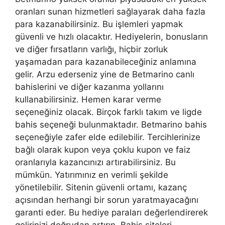
oranları sunan hizmetleri sağlayarak daha fazla
para kazanabilirsiniz. Bu işlemleri yapmak
güvenli ve hızlı olacaktır. Hediyelerin, bonusların
ve diğer fırsatların varlığı, hiçbir zorluk
yaşamadan para kazanabileceğiniz anlamına
gelir. Arzu ederseniz yine de Betmarino canlı
bahislerini ve diğer kazanma yollarını
kullanabilirsiniz. Hemen karar verme
seçeneğiniz olacak. Birçok farklı takım ve ligde
bahis seçeneği bulunmaktadır. Betmarino bahis
seçeneğiyle zafer elde edilebilir. Tercihlerinize
bağlı olarak kupon veya çoklu kupon ve faiz
oranlarıyla kazancınızı artırabilirsiniz. Bu
mümkün. Yatırımınız en verimli şekilde
yönetilebilir. Sitenin güvenli ortamı, kazanç
açısından herhangi bir sorun yaratmayacağını
garanti eder. Bu hediye paraları değerlendirerek