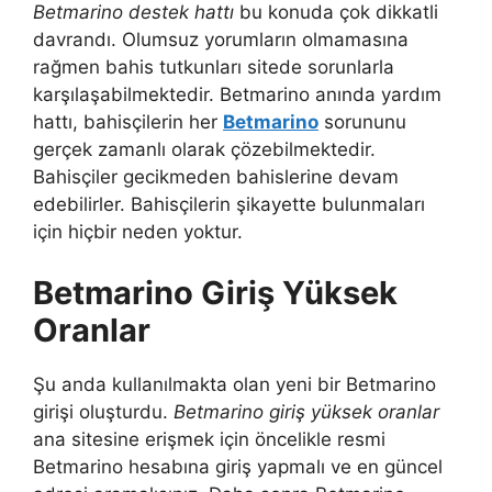
Betmarino destek hattı
bu konuda çok dikkatli
davrandı. Olumsuz yorumların olmamasına
rağmen bahis tutkunları sitede sorunlarla
karşılaşabilmektedir. Betmarino anında yardım
hattı, bahisçilerin her
Betmarino
sorununu
gerçek zamanlı olarak çözebilmektedir.
Bahisçiler gecikmeden bahislerine devam
edebilirler. Bahisçilerin şikayette bulunmaları
için hiçbir neden yoktur.
Betmarino Giriş Yüksek
Oranlar
Şu anda kullanılmakta olan yeni bir Betmarino
girişi oluşturdu.
Betmarino giriş yüksek oranlar
ana sitesine erişmek için öncelikle resmi
Betmarino hesabına giriş yapmalı ve en güncel