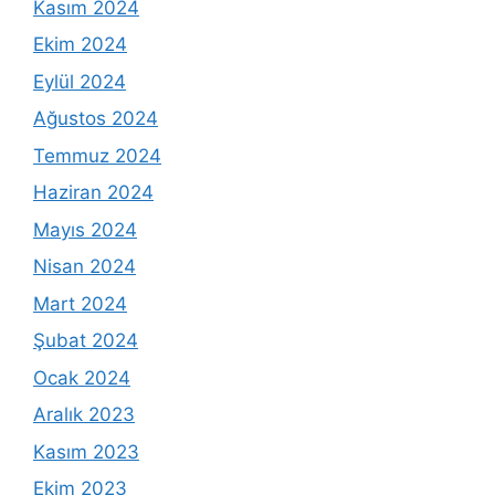
Kasım 2024
Ekim 2024
Eylül 2024
Ağustos 2024
Temmuz 2024
Haziran 2024
Mayıs 2024
Nisan 2024
Mart 2024
Şubat 2024
Ocak 2024
Aralık 2023
Kasım 2023
Ekim 2023