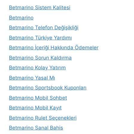
Betmarino Sistem Kalitesi
Betmarino
Betmarino Telefon Değişikliği
Betmarino Türkiye Yardımı
Betmarino İçeriği Hakkında Ödemeler
Betmarino Sorun Kaldırma
Betmarino Kolay Yatırım
Betmarino Yasal Mı
Betmarino Sportsbook Kuponları
Betmarino Mobil Sohbet
Betmarino Mobil Kayıt
Betmarino Rulet Seçenekleri
Betmarino Sanal Bahis