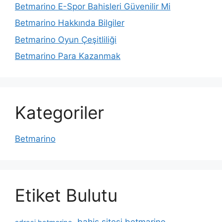
Betmarino E-Spor Bahisleri Güvenilir Mi
Betmarino Hakkında Bilgiler
Betmarino Oyun Çeşitliliği
Betmarino Para Kazanmak
Kategoriler
Betmarino
Etiket Bulutu
bahis sitesi betmarino