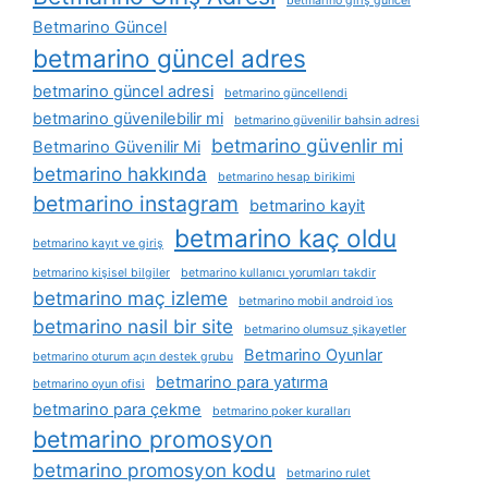
betmarino giriş güncel
Betmarino Güncel
betmarino güncel adres
betmarino güncel adresi
betmarino güncellendi
betmarino güvenilebilir mi
betmarino güvenilir bahsin adresi
betmarino güvenlir mi
Betmarino Güvenilir Mi
betmarino hakkında
betmarino hesap birikimi
betmarino instagram
betmarino kayit
betmarino kaç oldu
betmarino kayıt ve giriş
betmarino kişisel bilgiler
betmarino kullanıcı yorumları takdir
betmarino maç izleme
betmarino mobil android i̇os
betmarino nasil bir site
betmarino olumsuz şikayetler
Betmarino Oyunlar
betmarino oturum açın destek grubu
betmarino para yatırma
betmarino oyun ofisi
betmarino para çekme
betmarino poker kuralları
betmarino promosyon
betmarino promosyon kodu
betmarino rulet