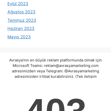
Eylül 2023
Ağustos 2023
Temmuz 2023
Haziran 2023
Mayıs 2023
Avrasya'nın en büyük reklam platformunda olmak için
Microsoft Teams:
reklam@avrasyamarketing.com
adresimizden veya Telegram: @Avrasyamarketing
adresimizden irtibat kurabilirsiniz. (Tek iletişim
adreslerimiz teams / telegram ve mail adresimizdir.
Harici hiçbir iletişim adresimiz bulunmamaktadır.
Lütfen itibar etmeyiniz.) Türkiye yasalarına göre 7258
sayılı kanun uyarınca yasa dışı bahis oynamanın
cezaları mevcuttur. Şu an bulunduğunuz site hiç bir
şekilde illegal bahis oyunları oynatmıyor ve oynamaya