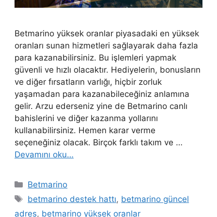
Betmarino yüksek oranlar piyasadaki en yüksek
oranları sunan hizmetleri sağlayarak daha fazla
para kazanabilirsiniz. Bu işlemleri yapmak
güvenli ve hızlı olacaktır. Hediyelerin, bonusların
ve diğer fırsatların varlığı, hiçbir zorluk
yaşamadan para kazanabileceğiniz anlamına
gelir. Arzu ederseniz yine de Betmarino canlı
bahislerini ve diğer kazanma yollarını
kullanabilirsiniz. Hemen karar verme
seçeneğiniz olacak. Birçok farklı takım ve …
Devamını oku…
Kategoriler
Betmarino
Etiketler
betmarino destek hattı
,
betmarino güncel
adres
,
betmarino yüksek oranlar