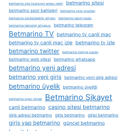
betmarino sitesi
betmarino site lisansının amacı nedir
betmarino spor bahisleri
betmarino spor oyunları
betmarino sürdürülebilir altyapı
betmarino takım modu
betmarino telegram
betmarino teknoloji altyapısı
Betmarino TV
betmarino tv canli maç
betmarino tv canli maç izle
betmarino tv izle
betmarino twitter
betmarino türkiye pazarı
betmarino web sitesi
betmarino whatsapp
betmarino yeni adresi
betmarino yeni giris
betmarino yeni giriş adresi
betmarino üyelik
betmarino üyeliği
Betmarino Şikayet
betmarino üyesi olmak
casino sitesi betmarino
canli betmarino
giris adresi betmarino
giris betmarino
girisi betmarino
giris yap betmarino
güncel betmarino